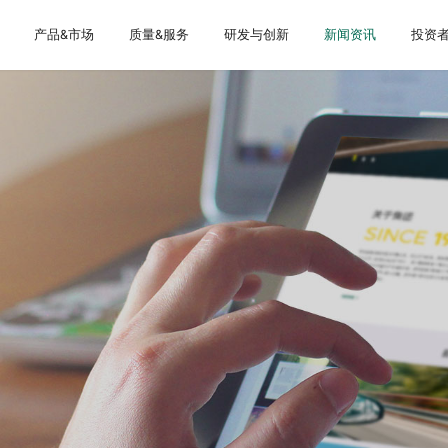
产品&市场
质量&服务
研发与创新
新闻资讯
投资
关于我们
大事记
手
证
告
工程机械
防伪验证
专业团队
体系建设
船舶
4.0智慧工厂
农业机械
荣誉资质
权属公司