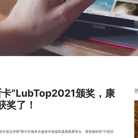
”LubTop2021颁奖，康
.获奖了！
油行业年度总评榜”暨汽车服务卓越者评选颁奖盛典隆重举办。康普顿斩获“中国润