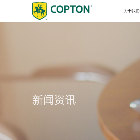
关于我们
关于我们
招商加盟
研发中心
企业资讯
乘用车
换油中心招商
影像资料
商用车
产学研
选油助
技术认
招标公
摩托车
可持续发展
诚聘英才
新闻资讯