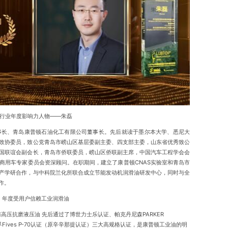
行业年度影响力人物——朱磊
长、青岛康普顿石油化工有限公司董事长。先后就读于墨尔本大学、悉尼大
政协委员，致公党青岛市崂山区基层委副主委、四支部主委，山东省优秀致公
国联谊会副会长，青岛市侨联委员，崂山区侨联副主席，中国汽车工程学会会
商用车专家委员会资深顾问。在职期间，建立了康普顿CNAS实验室和青岛市
产学研合作，与中科院兰化所联合成立节能发动机润滑油研发中心，同时与全
合作。
年度受用户信赖工业润滑油
压抗磨液压油 先后通过了博世力士乐认证、帕克丹尼森PARKER
认证和法孚Fives P-70认证（原辛辛那提认证）三大高规格认证，是康普顿工业油的明