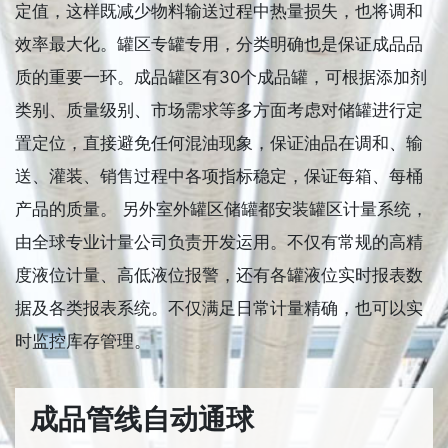
定值，这样既减少物料输送过程中热量损失，也将调和
效率最大化。罐区专罐专用，分类明确也是保证成品品
质的重要一环。成品罐区有30个成品罐，可根据添加剂
类别、质量级别、市场需求等多方面考虑对储罐进行定
置定位，直接避免任何混油现象，保证油品在调和、输
送、灌装、销售过程中各项指标稳定，保证每箱、每桶
产品的质量。 另外室外罐区储罐都安装罐区计量系统，
由全球专业计量公司负责开发运用。不仅有常规的高精
度液位计量、高低液位报警，还有各罐液位实时报表数
据及各类报表系统。不仅满足日常计量精确，也可以实
时监控库存管理。
成品管线自动通球